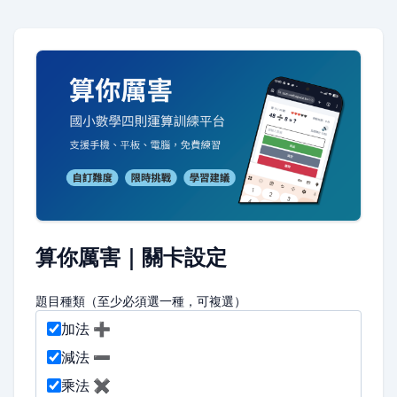
算你厲害｜關卡設定
題目種類（至少必須選一種，可複選）
加法 ➕
減法 ➖
乘法 ✖️